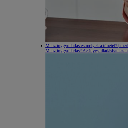
Mi az ínygyulladás és melyek a tünetei? | me
Mi az ínygyulladás? Az ínygyulladásban szenv