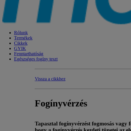
Rólunk
Termékek
Cikkek
GYIK
Fenntarthatóság
Egészséges fogíny teszt
Vissza a cikkhez
Fogínyvérzés
Tapasztal fogínyvérzést fogmosás vagy 
hogy a fogínyvérzés kezdeti tünetei az 