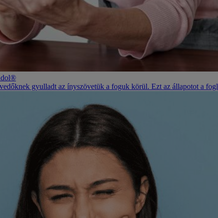
ridol®
edőknek gyulladt az ínyszövetük a foguk körül. Ezt az állapotot a fo