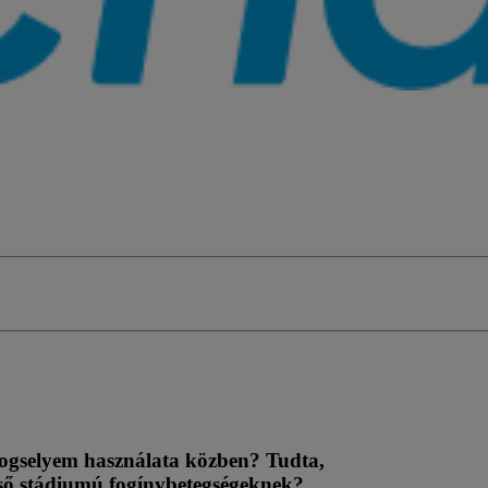
fogselyem használata közben? Tudta,
első stádiumú fogínybetegségeknek?