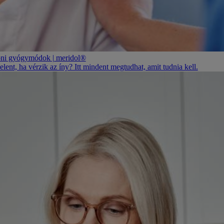
honi gyógymódok | meridol®
ent, ha vérzik az íny? Itt mindent megtudhat, amit tudnia kell.