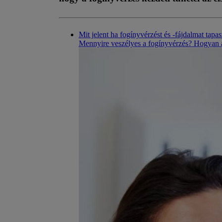
Mit jelent ha fogínyvérzést és -fájdalmat tapa
Mennyire veszélyes a fogínyvérzés? Hogyan ál