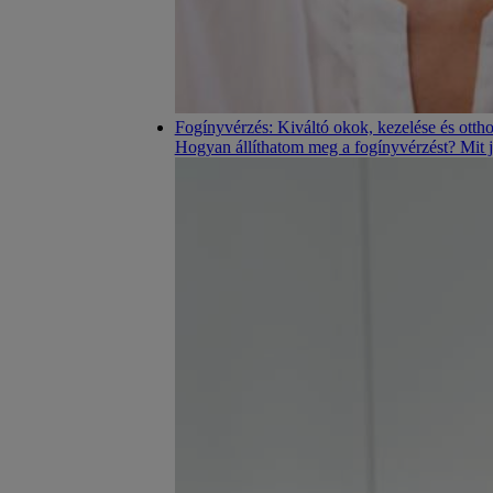
Fogínyvérzés: Kiváltó okok, kezelése és ott
Hogyan állíthatom meg a fogínyvérzést? Mit jel