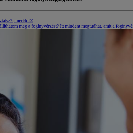
sztalsz? | meridol®
líthatom meg a fogínyvérzést? Itt mindent megtudhat, amit a fogínyvérz