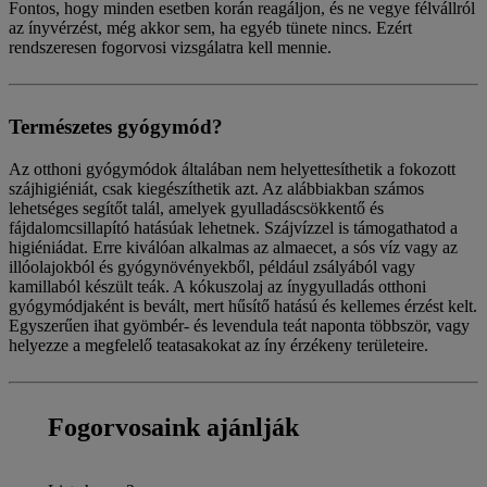
Fontos, hogy minden esetben korán reagáljon, és ne vegye félvállról
az ínyvérzést, még akkor sem, ha egyéb tünete nincs. Ezért
rendszeresen fogorvosi vizsgálatra kell mennie.
Természetes gyógymód?
Az otthoni gyógymódok általában nem helyettesíthetik a fokozott
szájhigiéniát, csak kiegészíthetik azt. Az alábbiakban számos
lehetséges segítőt talál, amelyek gyulladáscsökkentő és
fájdalomcsillapító hatásúak lehetnek. Szájvízzel is támogathatod a
higiéniádat. Erre kiválóan alkalmas az almaecet, a sós víz vagy az
illóolajokból és gyógynövényekből, például zsályából vagy
kamillaból készült teák. A kókuszolaj az ínygyulladás otthoni
gyógymódjaként is bevált, mert hűsítő hatású és kellemes érzést kelt.
Egyszerűen ihat gyömbér- és levendula teát naponta többször, vagy
helyezze a megfelelő teatasakokat az íny érzékeny területeire.
Fogorvosaink ajánlják