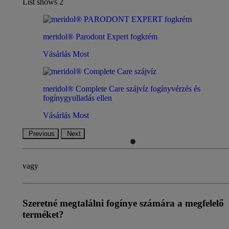
List shows
2
meridol® Parodont Expert fogkrém
Vásárlás Most
meridol® Complete Care szájvíz fogínyvérzés és
fogínygyulladás ellen
Vásárlás Most
Previous
Next
vagy
Szeretné megtalálni fogínye számára a megfelelő
terméket?