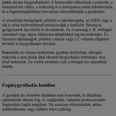
plakk okozta ínygyulladásért. A hormonális változások a pubertás, a
menstruációs ciklus, a terhesség és a menopauza során jelentkeznek,
és a fogamzásgátlókhoz hasonlóan súlyosbíthatják a gyulladást.
A szisztémás betegségek, például a cukorbetegség, az AIDS vagy a
rák is néha kedvezőtlenül befolyásolják a fertőzést. Bizonyos
gyógyszerek ínyvérzést is okozhatnak. Az óvatosság z. B. vérhígító
szerekkel vagy egyes fájdalomcsillapítókkal együtt szükséges. És
bizonyos tápanyagok, például a niacin vagy a C-vitamin elégtelen
bevitele is ínygyulladást okozhat.
Bakteriális és vírusos fertőzések, gombás fertőzések, allergiás
reakciók a nem plakk által okozott ínygyulladás lehetséges okai
közé tartoznak. Az esetek azonban csak a betegek kis százalékát
érintik.
Fogínygyulladás kezelése
A gyulladt íny kezelése általában nem bonyolult, és általában
optimalizált otthoni fog- és szájápolást, valamint professzionális
fogtisztítást foglal magában. Ha azonban előrehaladott, akkor
antibiotikumra vagy műtétre lehet szükség.