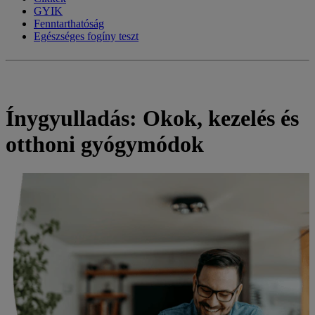
GYIK
Fenntarthatóság
Egészséges fogíny teszt
Ínygyulladás: Okok, kezelés és
otthoni gyógymódok