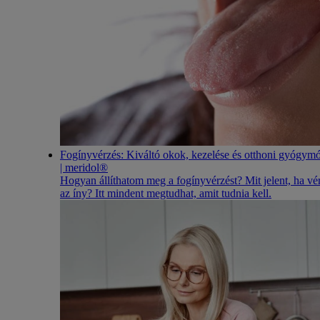
Fogínyvérzés: Kiváltó okok, kezelése és otthoni gyógym
| meridol®
Hogyan állíthatom meg a fogínyvérzést? Mit jelent, ha vé
az íny? Itt mindent megtudhat, amit tudnia kell.