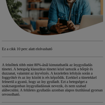
Ez a cikk
10 perc alatt elolvasható
A felnőttek több mint 80%-ánál kimutathatók az ínygyulladás
tünetei. A betegség klasszikus tünetei közé tartozik a bőrpír és
duzzanat, valamint az ínyvérzés. A kezeletlen lefolyás során a
foggyökér és az íny között is rés képződik. Ezekkel a tünetekkel
felmerül a gyanú, hogy az íny gyulladt. Ezt a betegséget a
szakzsargonban ínygyulladásnak nevezik, és nem szabad
alábecsülni. A felületes gyulladás azonban alapos tisztítással gyorsan
orvosolható.