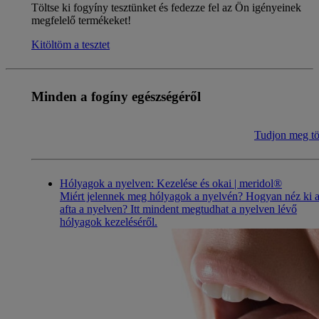
Töltse ki fogyíny tesztünket és fedezze fel az Ön igényeinek
megfelelő termékeket!
Kitöltöm a tesztet
Minden a fogíny egészségéről
Tudjon meg tö
Hólyagok a nyelven: Kezelése és okai | meridol®
Miért jelennek meg hólyagok a nyelvén? Hogyan néz ki 
afta a nyelven? Itt mindent megtudhat a nyelven lévő
hólyagok kezeléséről.