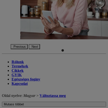
Previous
Next
Rólunk
Termékek
Cikkek
GYIK
Egészséges fogíny
Kapcsolat
Oldal nyelve:
Magyar
>
Változtassa meg
Mutass többet