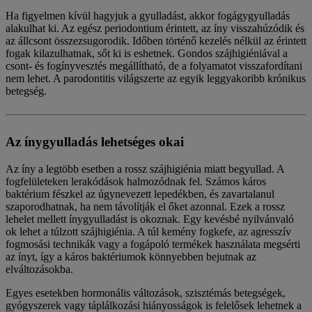
Ha figyelmen kívül hagyjuk a gyulladást, akkor fogágygyulladás
alakulhat ki. Az egész periodontium érintett, az íny visszahúzódik és
az állcsont összezsugorodik. Időben történő kezelés nélkül az érintett
fogak kilazulhatnak, sőt ki is eshetnek. Gondos szájhigiéniával a
csont- és fogínyvesztés megállítható, de a folyamatot visszafordítani
nem lehet. A parodontitis világszerte az egyik leggyakoribb krónikus
betegség.
Az ínygyulladás lehetséges okai
Az íny a legtöbb esetben a rossz szájhigiénia miatt begyullad. A
fogfelületeken lerakódások halmozódnak fel. Számos káros
baktérium fészkel az úgynevezett lepedékben, és zavartalanul
szaporodhatnak, ha nem távolítják el őket azonnal. Ezek a rossz
lehelet mellett ínygyulladást is okoznak. Egy kevésbé nyilvánvaló
ok lehet a túlzott szájhigiénia. A túl kemény fogkefe, az agresszív
fogmosási technikák vagy a fogápoló termékek használata megsérti
az ínyt, így a káros baktériumok könnyebben bejutnak az
elváltozásokba.
Egyes esetekben hormonális változások, szisztémás betegségek,
gyógyszerek vagy táplálkozási hiányosságok is felelősek lehetnek a