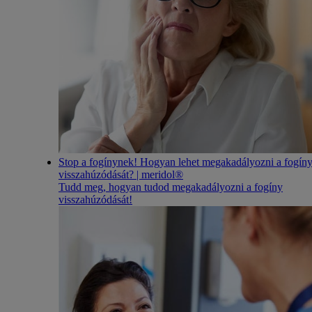
Stop a fogínynek! Hogyan lehet megakadályozni a fogín
visszahúzódását? | meridol®
Tudd meg, hogyan tudod megakadályozni a fogíny
visszahúzódását!