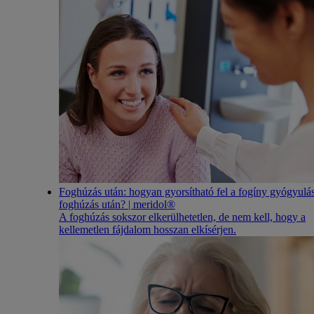
Foghúzás után: hogyan gyorsítható fel a fogíny gyógyulá
foghúzás után? | meridol®
A foghúzás sokszor elkerülhetetlen, de nem kell, hogy a
kellemetlen fájdalom hosszan elkísérjen.