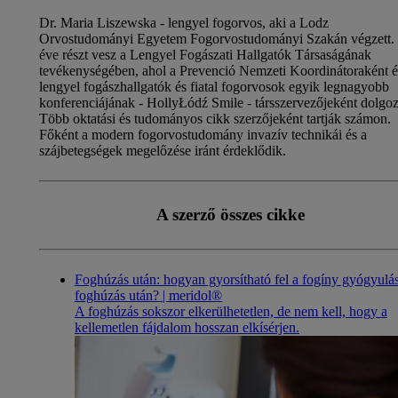
Dr. Maria Liszewska - lengyel fogorvos, aki a Lodz
Orvostudományi Egyetem Fogorvostudományi Szakán végzett.
éve részt vesz a Lengyel Fogászati Hallgatók Társaságának
tevékenységében, ahol a Prevenció Nemzeti Koordinátoraként é
lengyel fogászhallgatók és fiatal fogorvosok egyik legnagyobb
konferenciájának - HollyŁódź Smile - társszervezőjeként dolgoz
Több oktatási és tudományos cikk szerzőjeként tartják számon.
Főként a modern fogorvostudomány invazív technikái és a
szájbetegségek megelőzése iránt érdeklődik.
A szerző összes cikke
Foghúzás után: hogyan gyorsítható fel a fogíny gyógyulá
foghúzás után? | meridol®
A foghúzás sokszor elkerülhetetlen, de nem kell, hogy a
kellemetlen fájdalom hosszan elkísérjen.