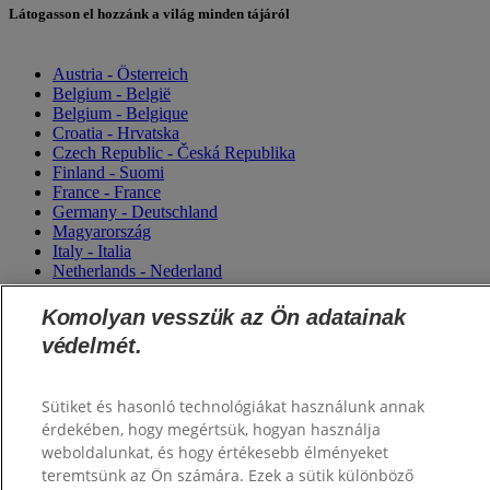
Látogasson el hozzánk a világ minden tájáról
Austria - Österreich
Belgium - België
Belgium - Belgique
Croatia - Hrvatska
Czech Republic - Česká Republika
Finland - Suomi
France - France
Germany - Deutschland
Magyarország
Italy - Italia
Netherlands - Nederland
Poland - Polska
Saudi Arabia (العربية)
Komolyan vesszük az Ön adatainak
Saudi Arabia (English)
védelmét.
Slovensko
Slovenija
Switzerland (Schweiz)
Sütiket és hasonló technológiákat használunk annak
Switzerland (Suisse)
érdekében, hogy megértsük, hogyan használja
Turkey - Türkiye
Ukraine - Україна
weboldalunkat, és hogy értékesebb élményeket
teremtsünk az Ön számára. Ezek a sütik különböző