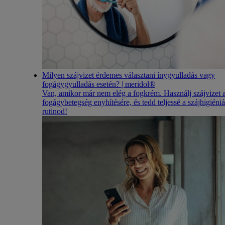
Milyen szájvizet érdemes választani ínygyulladás vagy
fogágygyulladás esetén? | meridol®
Van, amikor már nem elég a fogkrém. Használj szájvizet 
fogágybetegség enyhítésére, és tedd teljessé a szájhigiéniá
rutinod!